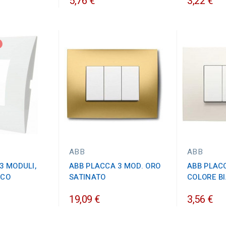
5,76 €
3,22 €
ABB
ABB
3 MODULI,
ABB PLACCA 3 MOD. ORO
ABB PLACC
NCO
SATINATO
COLORE B
19,09 €
3,56 €