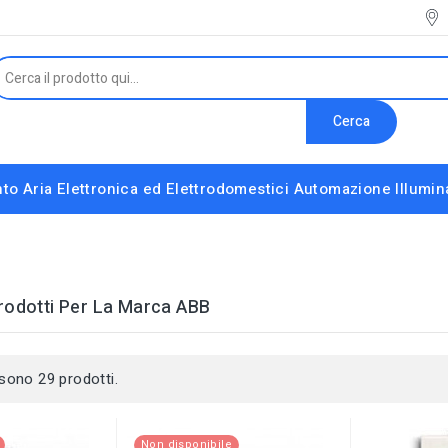
Cerca
to Aria
Elettronica ed Elettrodomestici
Automazione
Illumi
Interruttori e Altri Componenti Modulari
Strumenti installatore e accessori vari
rodotti Per La Marca ABB
 sono 29 prodotti.
Non disponibile