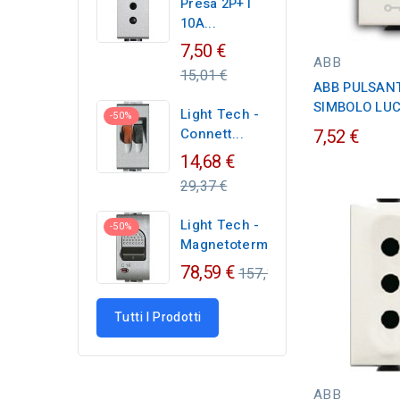
Presa 2P+T
10A...
Regular
7,50 €
ABB
price
15,01 €
ABB PULSANTI
SIMBOLO LU
Light Tech -
-50%
Connett...
7,52 €
Regular
14,68 €
price
29,37 €
Light Tech -
-50%
Magnetotermico...
Regular
78,59 €
157,17 €
price
Tutti I Prodotti
ABB