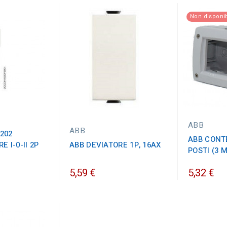
Non disponib
ABB
ABB
-202
ABB CONTE
 I-0-II 2P
ABB DEVIATORE 1P, 16AX
POSTI (3 
5,59 €
5,32 €