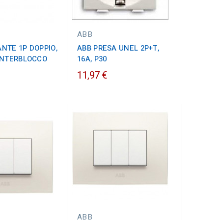
ABB
NTE 1P DOPPIO,
ABB PRESA UNEL 2P+T,
 INTERBLOCCO
16A, P30
11,97 €
ABB