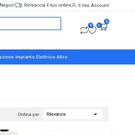
Negozi
Rintraccia il tuo ordine
Il mio Account
0
0
0
nazione
Impianto Elettrico
Altro

Rilevanza
Ordina per: