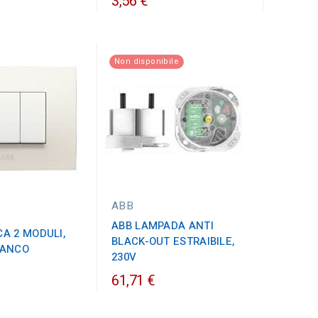
3,56 €
Non disponibile
ABB
ABB LAMPADA ANTI
A 2 MODULI,
BLACK-OUT ESTRAIBILE,
IANCO
230V
61,71 €