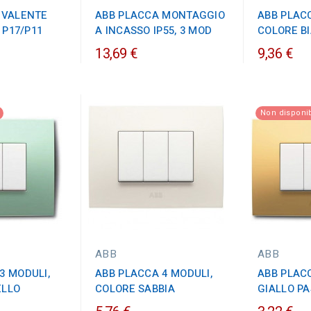
IVALENTE
ABB PLACCA MONTAGGIO
ABB PLACC
, P17/P11
A INCASSO IP55, 3 MOD
COLORE B
13,69 €
9,36 €
Non disponib
ABB
ABB
3 MODULI,
ABB PLACCA 4 MODULI,
ABB PLACC
ELLO
COLORE SABBIA
GIALLO P