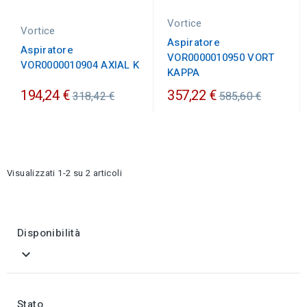
Vortice
Vortice
Aspiratore
Aspiratore
VOR0000010950 VORT
VOR0000010904 AXIAL K
KAPPA
Prezzo
Prezzo
194,24 €
357,22 €
318,42 €
585,60 €
ordinario
ordinario
Visualizzati 1-2 su 2 articoli
Disponibilità

Stato