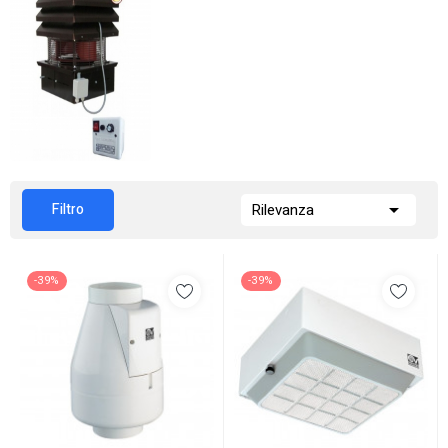

Filtro
Rilevanza
-39%
-39%