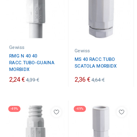
Gewiss
Gewiss
RMG N 40 40
MS 40 RACC.TUBO
RACC.TUBO-GUAINA
SCATOLA MORBIDX
MORBIDX
Prezzo
Prezzo
2,24 €
2,36 €
4,39 €
4,64 €
ordinario
ordinario
-49%
-49%