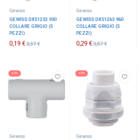
Gewiss
Gewiss
GEWISS DX51232 930
GEWISS DX51263 960
COLLARE GRIGIO (5
COLLARE GRIGIO (5
PEZZI)
PEZZI)
Prezzo
Prezzo
0,19 €
0,29 €
0,37 €
0,57 €
ordinario
ordinario
-49%
-49%
Gewiss
Gewiss