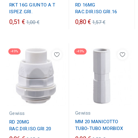
RKT 16G GIUNTO A T
RD 16MG
ISPEZ.GRI.
RAC.DIR.ISO.GRI.16
Prezzo
Prezzo
0,51 €
0,80 €
1,00 €
1,57 €
ordinario
ordinario
-49%
-49%
Gewiss
Gewiss
MM 20 MANICOTTO
RD 20MG
TUBO-TUBO MORBIDX
RAC.DIR.ISO.GRI.20