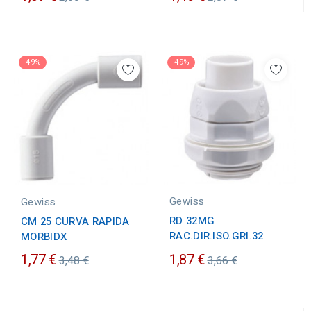
ordinario
ordinario
-49%
-49%
Gewiss
Gewiss
RD 32MG
CM 25 CURVA RAPIDA
RAC.DIR.ISO.GRI.32
MORBIDX
Prezzo
Prezzo
1,77 €
1,87 €
3,48 €
3,66 €
ordinario
ordinario