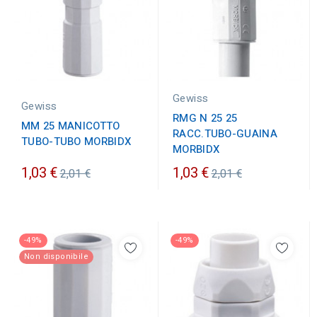
Gewiss
Gewiss
RMG N 25 25
MM 25 MANICOTTO
RACC.TUBO-GUAINA
TUBO-TUBO MORBIDX
MORBIDX
Prezzo
Prezzo
1,03 €
1,03 €
2,01 €
2,01 €
ordinario
ordinario
-49%
-49%
Non disponibile