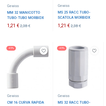
Gewiss
Gewiss
MS 25 RACC.TUBO-
MM 32 MANICOTTO
SCATOLA MORBIDX
TUBO-TUBO MORBIDX
Prezzo
Prezzo
1,21 €
1,21 €
2,38 €
2,38 €
ordinario
ordinario
-49%
-49%
Gewiss
Gewiss
CM 16 CURVA RAPIDA
MS 32 RACC.TUBO-