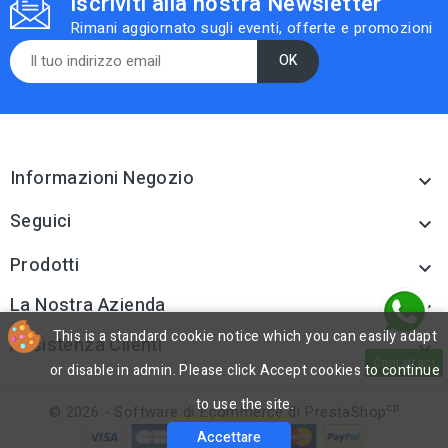
Iscriviti alla nostra Newsletter
Rimani aggiornato sugli eventi, offerte e promozioni
Informazioni Negozio

Seguici

Prodotti

La Nostra Azienda

This is a standard cookie notice which you can easily adapt
Assistenza Clienti

Contattaci
or disable in admin. Please click Accept cookies to continue
to use the site.
cp
© 2026 - Software di Ecommerce di PrestaShop
Accettare