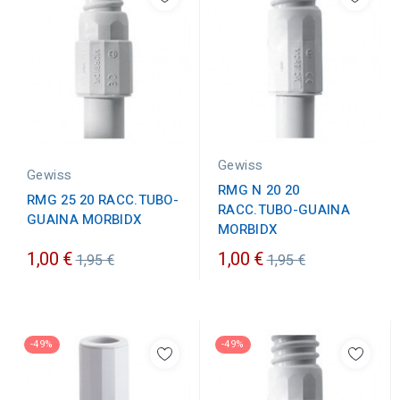
Gewiss
Gewiss
RMG N 20 20
RMG 25 20 RACC.TUBO-
RACC.TUBO-GUAINA
GUAINA MORBIDX
MORBIDX
Prezzo
Prezzo
1,00 €
1,00 €
1,95 €
1,95 €
ordinario
ordinario
-49%
-49%