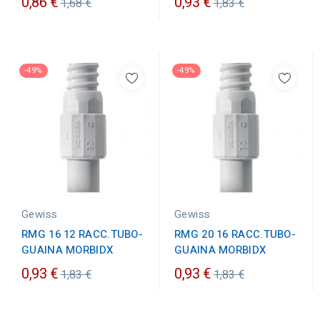
Prezzo
Prezzo
0,86 €
0,93 €
1,68 €
1,83 €
ordinario
ordinario
-49%
-49%
Gewiss
Gewiss
RMG 16 12 RACC.TUBO-
RMG 20 16 RACC.TUBO-
GUAINA MORBIDX
GUAINA MORBIDX
Prezzo
Prezzo
0,93 €
0,93 €
1,83 €
1,83 €
ordinario
ordinario