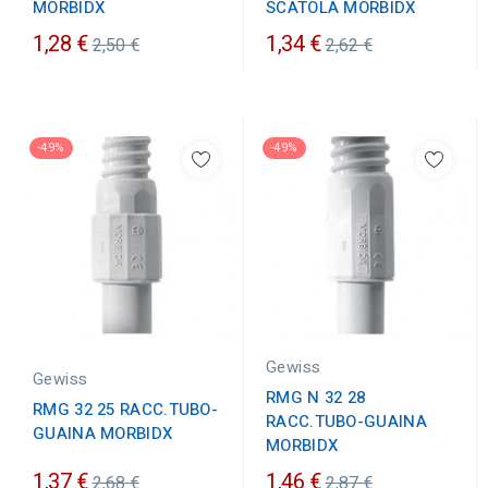
MORBIDX
SCATOLA MORBIDX
Prezzo
Prezzo
1,28 €
1,34 €
2,50 €
2,62 €
ordinario
ordinario
-49%
-49%
Gewiss
Gewiss
RMG N 32 28
RMG 32 25 RACC.TUBO-
RACC.TUBO-GUAINA
GUAINA MORBIDX
MORBIDX
Prezzo
Prezzo
1,37 €
1,46 €
2,68 €
2,87 €