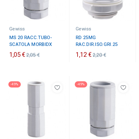
Gewiss
Gewiss
MS 20 RACC.TUBO-
RD 25MG
SCATOLA MORBIDX
RAC.DIR.ISO.GRI.25
Prezzo
Prezzo
1,05 €
1,12 €
2,05 €
2,20 €
ordinario
ordinario
-49%
-49%