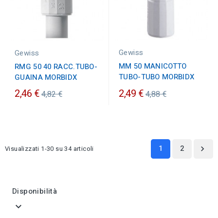
Gewiss
Gewiss
MM 50 MANICOTTO
RMG 50 40 RACC.TUBO-
TUBO-TUBO MORBIDX
GUAINA MORBIDX
Prezzo
Prezzo
2,46 €
2,49 €
4,82 €
4,88 €
ordinario
ordinario
1
2
Visualizzati 1-30 su 34 articoli

Disponibilità
