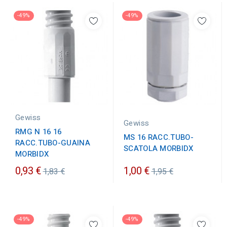
-49%
-49%
Gewiss
Gewiss
RMG N 16 16
MS 16 RACC.TUBO-
RACC.TUBO-GUAINA
SCATOLA MORBIDX
MORBIDX
Prezzo
Prezzo
0,93 €
1,00 €
1,83 €
1,95 €
ordinario
ordinario
-49%
-49%