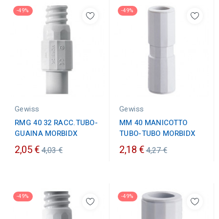
-49%
-49%
Gewiss
Gewiss
RMG 40 32 RACC.TUBO-
MM 40 MANICOTTO
GUAINA MORBIDX
TUBO-TUBO MORBIDX
Prezzo
Prezzo
2,05 €
2,18 €
4,03 €
4,27 €
ordinario
ordinario
-49%
-49%