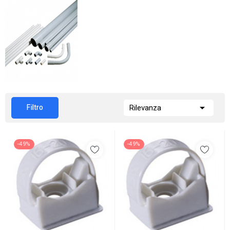

Filtro
Rilevanza
-49%
-49%