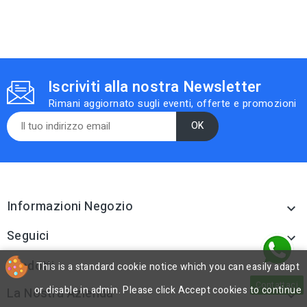
Iscriviti alla nostra Newsletter
Rimani aggiornato sugli eventi, offerte e promozioni
Informazioni Negozio

Seguici

Prodotti
This is a standard cookie notice which you can easily adapt

Contattaci
or disable in admin. Please click Accept cookies to continue
La Nostra Azienda
