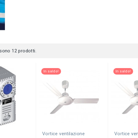
 sono 12 prodotti.
In saldo!
In saldo!
Vortice ventilazione
Vortice ven