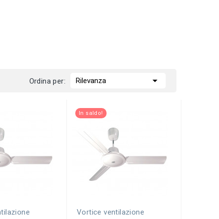

Rilevanza
Ordina per:
In saldo!
tilazione
Vortice ventilazione