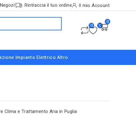
Negozi
Rintraccia il tuo ordine
Il mio Account
0
0
0
nazione
Impianto Elettrico
Altro
re Clima e Trattamento Aria in Puglia