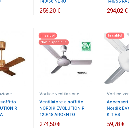
O
140/56 NERO
140/56 RA
256,20 €
294,02 €
In saldo!
In saldo!
Non disponibile
azione
Vortice ventilazione
Vortice ven
 soffitto
Ventilatore a soffitto
Accessorio
UTION R
NORDIK EVOLUTION R
Nordik EV
CA
120/48 ARGENTO
KIT ES
274,50 €
59,78 €