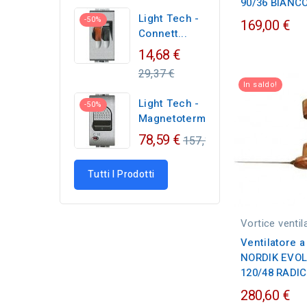
90/36 BIANC
Light Tech -
-50%
169,00 €
Connett...
Regular
14,68 €
price
29,37 €
In saldo!
Light Tech -
-50%
Magnetotermico...
Regular
78,59 €
157,17 €
price
Tutti I Prodotti
Vortice ventil
Ventilatore a
NORDIK EVOL
120/48 RADI
280,60 €