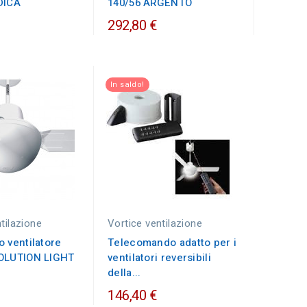
DICA
140/56 ARGENTO
292,80 €
In saldo!
tilazione
Vortice ventilazione
 ventilatore
Telecomando adatto per i
OLUTION LIGHT
ventilatori reversibili
della...
146,40 €