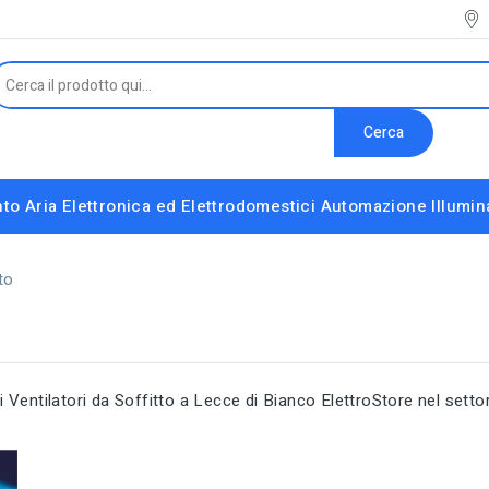
Cerca
to Aria
Elettronica ed Elettrodomestici
Automazione
Illumi
Interruttori e Altri Componenti Modulari
Strumenti installatore e accessori vari
to
Ventilatori da Soffitto a Lecce di Bianco ElettroStore nel setto