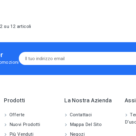
2 su 12 articoli
er
romozioni
Prodotti
La Nostra Azienda
Assi
Offerte
Contattaci
Ter
D'us
Nuovi Prodotti
Mappa Del Sito
Più Venduti
Negozi