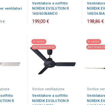
Ventilatore a soffitto
Ventilatore
r ventilatori
NORDIK EVOLUTION R
NORDIK E
160/60 BIANCO
140/56 BI
zzo
199,00 €
198,86 €
1 €
nario
In saldo!
In saldo!
Non disponibile
Non disponib
azione
Vortice ventilazione
Vortice ven
 soffitto
Ventilatore a soffitto
Ventilatore
UTION R
NORDIK EVOLUTION R
NORDIK E