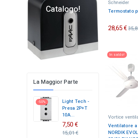
Schneider
Catalogo!
Termostato pe
Pre
28,65 €
35,8
ordi
In saldo!
La Maggior Parte
Light Tech -
-50%
Presa 2P+T
10A...
Vortice ventil
Regular
7,50 €
Ventilatore a
price
NORDIK EVOL
15,01 €