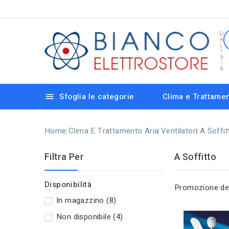
Sfoglia le categorie
Clima e Trattamen

Strisce Led e Reglette Sottopensili
Lampadine elettroniche con vari attacchi
Riscaldamento e Deumidificazione
Lampioni da Giardino e Accessori
Lampade da Incasso e Calpestabili
Rilevatori di Presenza e Crepuscolari
Portalampade, Cavetti e Accessori
Centralini e Scatole di Derivazione
Home
Clima E Trattamento Aria
Ventilatori
A Soffit
Filtra Per
A Soffitto
Disponibilità
Promozione dei 
In magazzino
(8)
Non disponibile
(4)