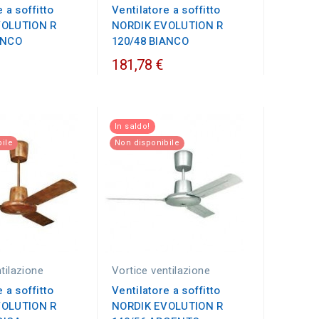
 a soffitto
Ventilatore a soffitto
VOLUTION R
NORDIK EVOLUTION R
ANCO
120/48 BIANCO
181,78 €
In saldo!
ile
Non disponibile
tilazione
Vortice ventilazione
 a soffitto
Ventilatore a soffitto
VOLUTION R
NORDIK EVOLUTION R