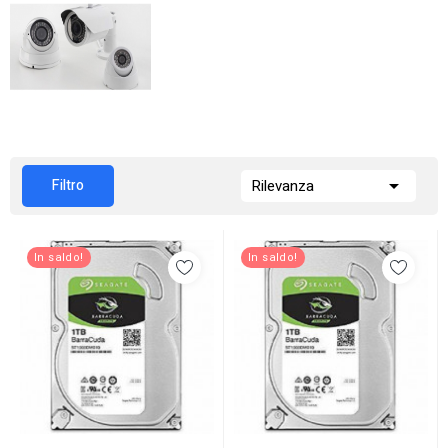

Filtro
Rilevanza
In saldo!
In saldo!