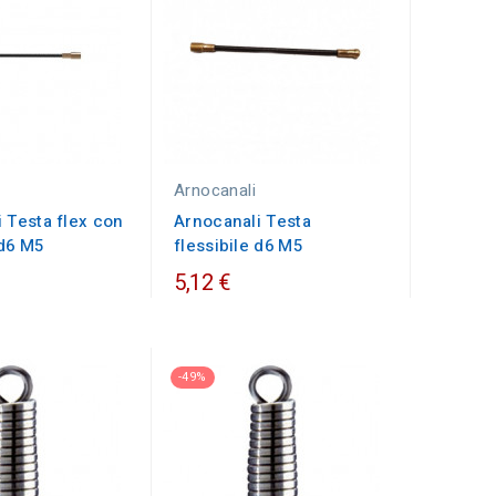
Arnocanali
 Testa flex con
Arnocanali Testa
 d6 M5
flessibile d6 M5
5,12 €
-49%