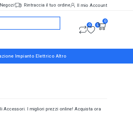
Negozi
Rintraccia il tuo ordine
Il mio Account
0
0
0
nazione
Impianto Elettrico
Altro
li Accessori. I migliori prezzi online! Acquista ora