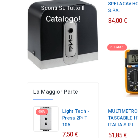
SPELACAVI+
Sconti Su Tutto Il
S.P.A.
Catalogo!
34,00 €
In saldo!
La Maggior Parte
Light Tech -
MULTIMETRO 
-50%
Presa 2P+T
TASCABILE H
10A...
ITALIA S.R.L.
Regular
7,50 €
51,85 €