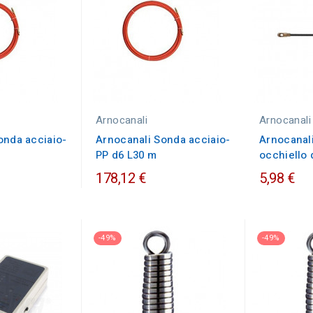
Arnocanali
Arnocanali
onda acciaio-
Arnocanali Sonda acciaio-
Arnocanali
PP d6 L30 m
occhiello
178,12 €
5,98 €
-49%
-49%