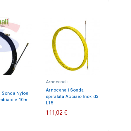
Arnocanali
Arnocanali Sonda
i Sonda Nylon
spiralata Acciaio Inox d3
ambiabile 10m
L15
111,02 €