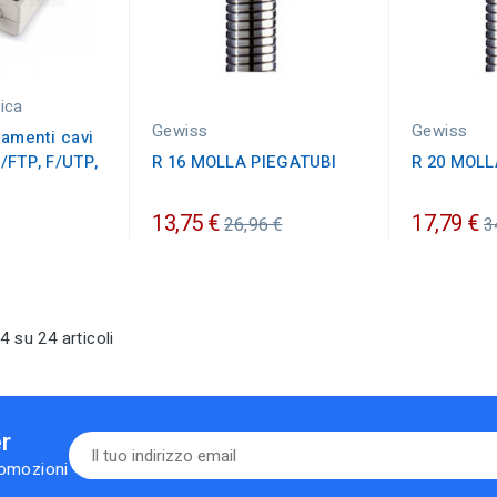
nica
Gewiss
Gewiss
gamenti cavi
/FTP, F/UTP,
R 16 MOLLA PIEGATUBI
R 20 MOLL
Prezzo
P
13,75 €
17,79 €
26,96 €
3
ordinario
o
4 su 24 articoli
er
romozioni