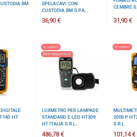
FORBICI R
CUSTODIA BM
SPELACAVI CON
CEMBRE S.
CUSTODIA BM S.P.A.
36,90 €
31,90 €
In saldo!
In saldo!
Non disponibile
DIGITALE
LUXMETRO PER LAMPADE
MULTIMET
T14D HT
STANDARD E LED HT309
2000 P. HT
HT ITALIA S.R.L.
S.R.L.
486,78 €
101,14 €