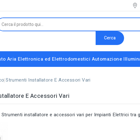
Cerca
to Aria
Elettronica ed Elettrodomestici
Automazione
Illumi
Interruttori e Altri Componenti Modulari
Strumenti installatore e accessori vari
co
Strumenti Installatore E Accessori Vari
stallatore E Accessori Vari
trumenti installatore e accessori vari per Impianti Elettrici tra g