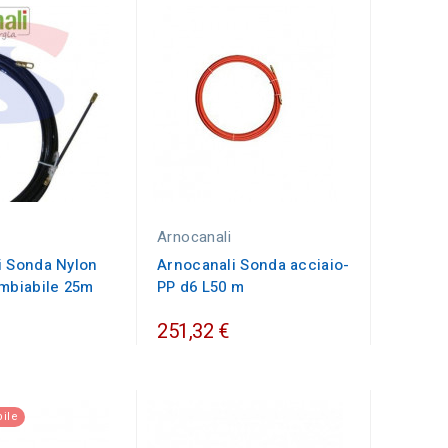
Arnocanali
i Sonda Nylon
Arnocanali Sonda acciaio-
ambiabile 25m
PP d6 L50 m
251,32 €
ile