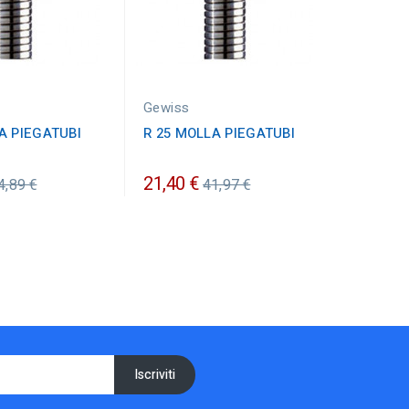
Gewiss
A PIEGATUBI
R 25 MOLLA PIEGATUBI
rezzo
Prezzo
21,40 €
4,89 €
41,97 €
rdinario
ordinario