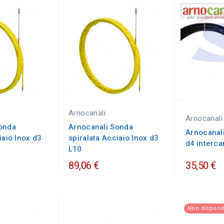
Arnocanali
Arnocanali
onda
Arnocanali Sonda
Arnocanal
iaio Inox d3
spiralata Acciaio Inox d3
d4 interc
L10
89,06 €
35,50 €
Non disponib