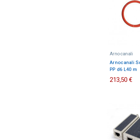
Arnocanali
Arnocanali S
PP d6 L40 m
213,50 €