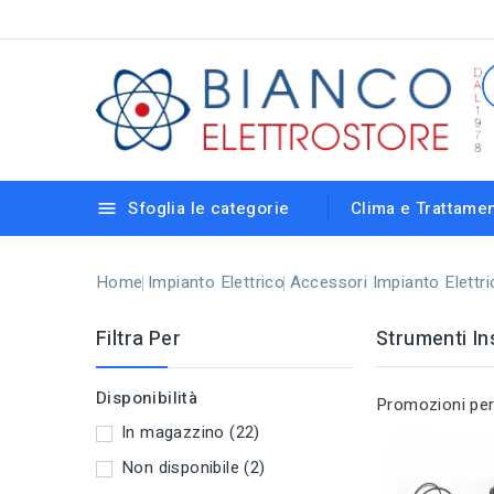
Sfoglia le categorie
Clima e Trattamen

Strisce Led e Reglette Sottopensili
Lampadine elettroniche con vari attacchi
Riscaldamento e Deumidificazione
Lampioni da Giardino e Accessori
Lampade da Incasso e Calpestabili
Rilevatori di Presenza e Crepuscolari
Portalampade, Cavetti e Accessori
Centralini e Scatole di Derivazione
Home
Impianto Elettrico
Accessori Impianto Elettri
Filtra Per
Strumenti In
Disponibilità
Promozioni per S
In magazzino
(22)
Non disponibile
(2)