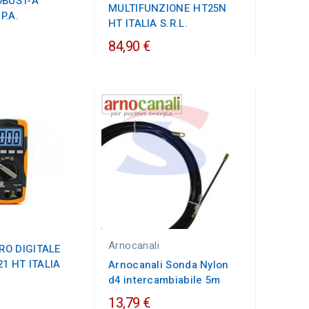
OBUST-A
MULTIFUNZIONE HT25N
P.A.
HT ITALIA S.R.L.
84,90 €
Arnocanali
RO DIGITALE
21 HT ITALIA
Arnocanali Sonda Nylon
d4 intercambiabile 5m
13,79 €