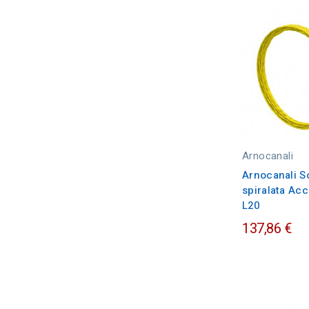
Arnocanali
Arnocanali S
spiralata Acc
L20
137,86 €