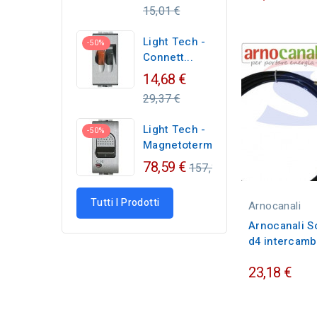
price
15,01 €
Light Tech -
-50%
Connett...
Regular
14,68 €
price
29,37 €
Light Tech -
-50%
Magnetotermico...
Regular
78,59 €
157,17 €
price
Tutti I Prodotti
Arnocanali
Arnocanali S
d4 intercamb
23,18 €