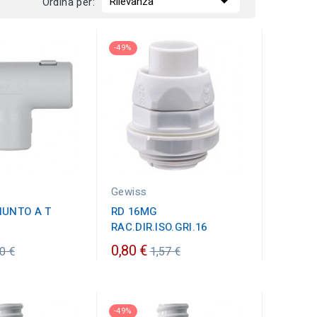

Rilevanza
Ordina per:
-49%
Gewiss
IUNTO A T
RD 16MG
RAC.DIR.ISO.GRI.16
ezzo
Prezzo
0,80 €
0 €
1,57 €
dinario
ordinario
-49%