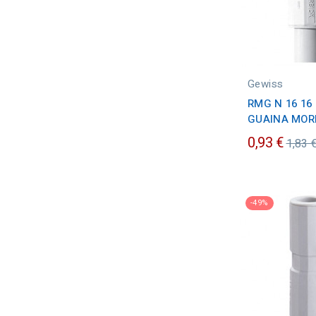
Gewiss
RMG N 16 16
GUAINA MOR
Prez
0,93 €
1,83 
ordin
-49%