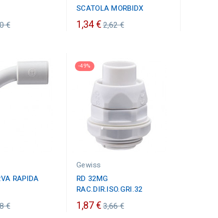
SCATOLA MORBIDX
ezzo
Prezzo
1,34 €
0 €
2,62 €
dinario
ordinario
-49%
Gewiss
RVA RAPIDA
RD 32MG
RAC.DIR.ISO.GRI.32
ezzo
Prezzo
1,87 €
8 €
3,66 €
dinario
ordinario