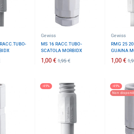
Gewiss
Gewiss
 RACC.TUBO-
MS 16 RACC.TUBO-
RMG 25 20
BIDX
SCATOLA MORBIDX
GUAINA M
zo
Prezzo
Pr
1,00 €
1,00 €
€
1,95 €
1,9
ario
ordinario
or
-49%
-49%
Non disponib