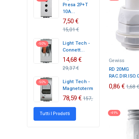
Presa 2P+T
10A...
Regular
7,50 €
price
15,01 €
Light Tech -
-50%
Connett...
Regular
14,68 €
Gewiss
price
29,37 €
RD 20MG
RAC.DIR.ISO.
Light Tech -
-50%
Prez
0,86 €
1,68 
Magnetotermico...
ordin
Regular
78,59 €
157,17 €
price
-49%
Tutti I Prodotti