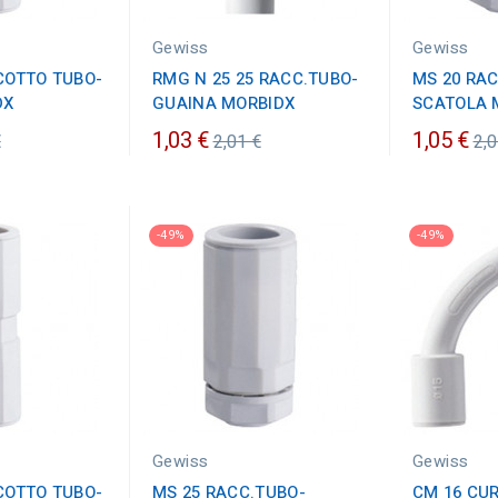
Gewiss
Gewiss
COTTO TUBO-
RMG N 25 25 RACC.TUBO-
MS 20 RA
DX
GUAINA MORBIDX
SCATOLA 
zo
Prezzo
Pr
1,03 €
1,05 €
€
2,01 €
2,0
ario
ordinario
or
-49%
-49%
Gewiss
Gewiss
COTTO TUBO-
MS 25 RACC.TUBO-
CM 16 CU