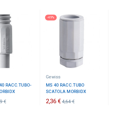
-49%
Gewiss
40 RACC.TUBO-
MS 40 RACC.TUBO
ORBIDX
SCATOLA MORBIDX
ezzo
Prezzo
2,36 €
9 €
4,64 €
dinario
ordinario