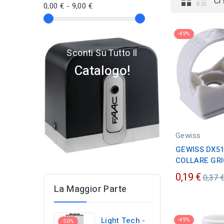
Ci
0,00 € - 9,00 €
-49%
Sconti Su Tutto Il
Catalogo!
Gewiss
GEWISS DX51
COLLARE GRIG
Prez
0,19 €
0,37 
La Maggior Parte
ordin
Light Tech -
-49%
-50%