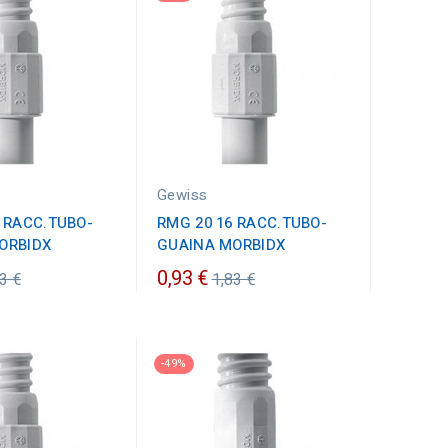
Gewiss
 RACC.TUBO-
RMG 20 16 RACC.TUBO-
ORBIDX
GUAINA MORBIDX
ezzo
Prezzo
0,93 €
3 €
1,83 €
dinario
ordinario
-49%