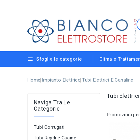
Sfoglia le categorie
Clima e Trattamen

Strisce Led e Reglette Sottopensili
Lampadine elettroniche con vari attacchi
Riscaldamento e Deumidificazione
Lampioni da Giardino e Accessori
Lampade da Incasso e Calpestabili
Rilevatori di Presenza e Crepuscolari
Portalampade, Cavetti e Accessori
Centralini e Scatole di Derivazione
Home
Impianto Elettrico
Tubi Elettrici E Canaline
Tubi Elettric
Naviga Tra Le
Categorie
Promozioni per 
Tubi Corrugati
Tubi Rigidi e Guaine