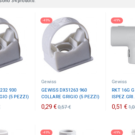
 sono 34 prodotti.
-49%
-49%
Gewiss
Gewiss
232 930
GEWISS DX51263 960
RKT 16G G
IO (5 PEZZI)
COLLARE GRIGIO (5 PEZZI)
ISPEZ.GRI.
zo
Prezzo
Pr
0,29 €
0,51 €
€
0,57 €
1,0
ario
ordinario
or
-49%
-49%