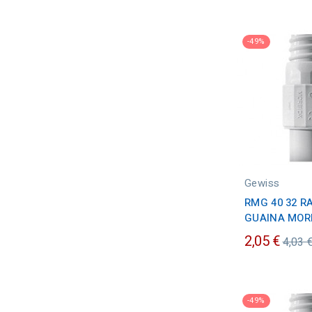
-49%
Gewiss
RMG 40 32 R
GUAINA MOR
Prez
2,05 €
4,03 
ordin
-49%