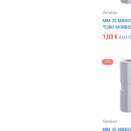
Gewiss
MM 25 MANI
TUBO MORBI
Prez
1,03 €
2,01 
ordin
-49%
Gewiss
MM 32 MANI