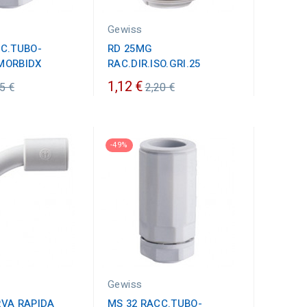
Gewiss
CC.TUBO-
RD 25MG
MORBIDX
RAC.DIR.ISO.GRI.25
ezzo
Prezzo
1,12 €
5 €
2,20 €
dinario
ordinario
-49%
Gewiss
RVA RAPIDA
MS 32 RACC.TUBO-