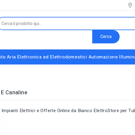
Cerca
to Aria
Elettronica ed Elettrodomestici
Automazione
Illumi
Interruttori e Altri Componenti Modulari
Strumenti installatore e accessori vari
i E Canaline
Impianti Elettrici e Offerte Online da Bianco ElettroStore per Tubi