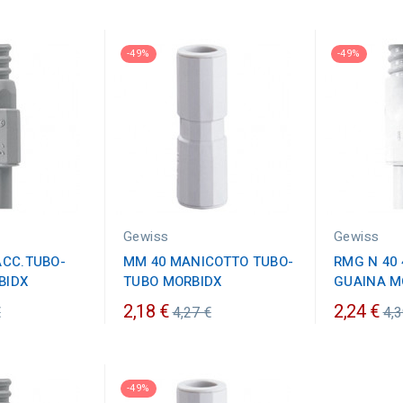
-49%
-49%
Gewiss
Gewiss
ACC.TUBO-
MM 40 MANICOTTO TUBO-
RMG N 40 
BIDX
TUBO MORBIDX
GUAINA M
zo
Prezzo
Pr
2,18 €
2,24 €
€
4,27 €
4,3
ario
ordinario
or
-49%