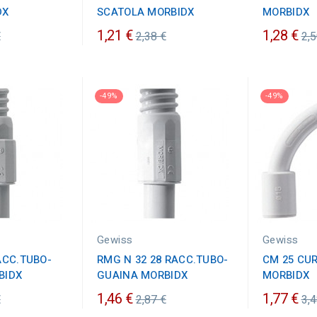
DX
SCATOLA MORBIDX
MORBIDX
zo
Prezzo
Pr
1,21 €
1,28 €
€
2,38 €
2,5
ario
ordinario
or
-49%
-49%
Gewiss
Gewiss
ACC.TUBO-
RMG N 32 28 RACC.TUBO-
CM 25 CU
BIDX
GUAINA MORBIDX
MORBIDX
zo
Prezzo
Pr
1,46 €
1,77 €
€
2,87 €
3,4
ario
ordinario
or