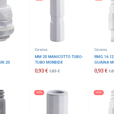
Gewiss
Gewiss
MM 20 MANICOTTO TUBO-
RMG 16 12
GRI.20
TUBO MORBIDX
GUAINA M
zo
Prezzo
Pr
0,93 €
0,93 €
€
1,83 €
1,8
ario
ordinario
or
-49%
-49%