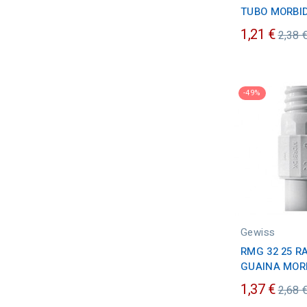
TUBO MORBI
Prez
1,21 €
2,38 
ordin
-49%
Gewiss
RMG 32 25 R
GUAINA MOR
Prez
1,37 €
2,68 
ordin