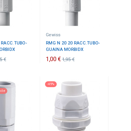
Gewiss
 RACC.TUBO-
RMG N 20 20 RACC.TUBO-
ORBIDX
GUAINA MORBIDX
ezzo
Prezzo
1,00 €
5 €
1,95 €
dinario
ordinario
-49%
ile