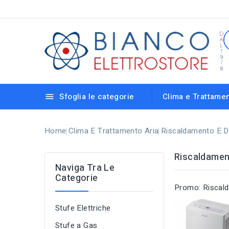
Sfoglia le categorie
Clima e Trattamen

Strisce Led e Reglette Sottopensili
Lampadine elettroniche con vari attacchi
Riscaldamento e Deumidificazione
Lampioni da Giardino e Accessori
Lampade da Incasso e Calpestabili
Rilevatori di Presenza e Crepuscolari
Portalampade, Cavetti e Accessori
Centralini e Scatole di Derivazione
Home
Clima E Trattamento Aria
Riscaldamento E D
Riscaldamen
Naviga Tra Le
Categorie
Promo: Riscald
Stufe Elettriche
Stufe a Gas