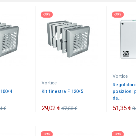
-39%
-39%
Vortice
Vortice
Regolatore
 100/4
Kit finestra F 120/5
posizioni p
da...
zzo
Prezzo
P
29,02 €
51,35 €
4 €
47,58 €
8
nario
ordinario
o
-39%
-39%