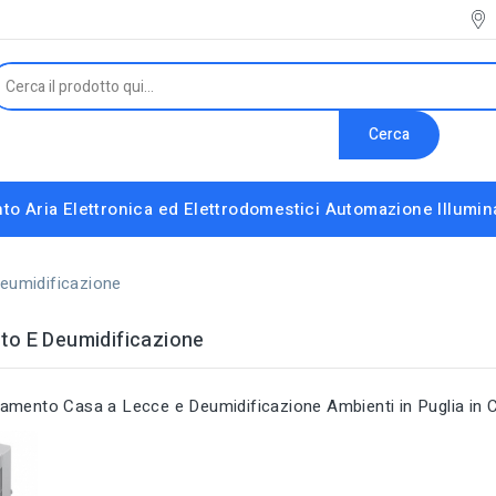
Cerca
to Aria
Elettronica ed Elettrodomestici
Automazione
Illumi
Interruttori e Altri Componenti Modulari
Strumenti installatore e accessori vari
eumidificazione
to E Deumidificazione
amento Casa a Lecce e Deumidificazione Ambienti in Puglia in 