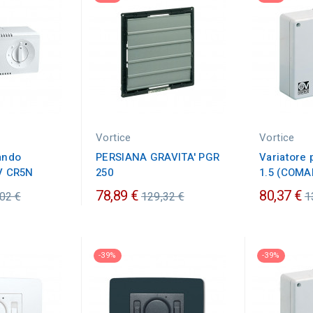
Vortice
Vortice
ando
PERSIANA GRAVITA' PGR
Variatore 
5V CR5N
250
1.5 (COMA
zzo
Prezzo
P
78,89 €
80,37 €
02 €
129,32 €
1
nario
ordinario
o
-39%
-39%