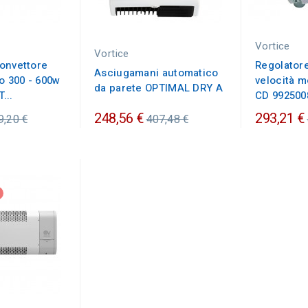
Vortice
Vortice
onvettore
Regolatore
Asciugamani automatico
o 300 - 600w
velocità 
da parete OPTIMAL DRY A
...
CD 992500
ezzo
Prezzo
248,56 €
293,21 €
9,20 €
407,48 €
dinario
ordinario