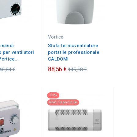
Vortice
omandi
Stufa termoventilatore
 per ventilatori
portatile professionale
Vortice...
CALDOMI
rezzo
Prezzo
88,56 €
48,84 €
145,18 €
rdinario
ordinario
-39%
Non disponibile