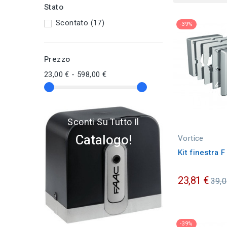
Stato
Scontato
(17)
-39%
Prezzo
23,00 € - 598,00 €
Sconti Su Tutto Il
Catalogo!
Vortice
Kit finestra F
Pre
23,81 €
39,0
ordi
-39%