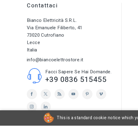
Contattaci
Bianco Elettricità S.r.l.
Via Emanuele Filiberto, 41
73020 Cutrofiano
Lecce
Italia
info@biancoelettrostore.it
Facci Sapere Se Hai Domande.
+39 0836 515455
This is a standard cookie notice which yo
cp