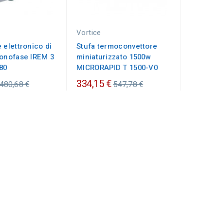
Vortice
 elettronico di
Stufa termoconvettore
monofase IREM 3
miniaturizzato 1500w
80
MICRORAPID T 1500-V0
Prezzo
Prezzo
334,15 €
480,68 €
547,78 €
ordinario
ordinario