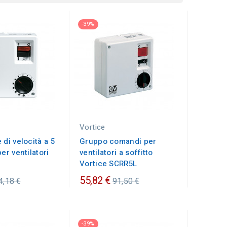
-39%
Vortice
 di velocità a 5
Gruppo comandi per
er ventilatori
ventilatori a soffitto
Vortice SCRR5L
rezzo
Prezzo
55,82 €
4,18 €
91,50 €
rdinario
ordinario
-39%