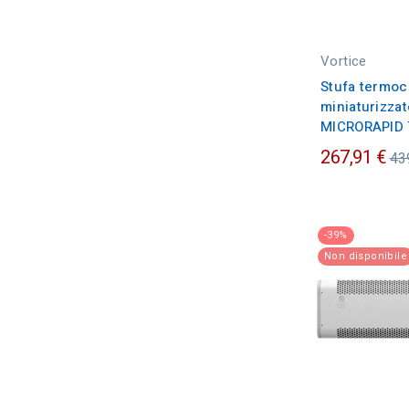
Vortice
Stufa termoc
miniaturizzat
MICRORAPID T
Pr
267,91 €
43
or
-39%
Non disponibile