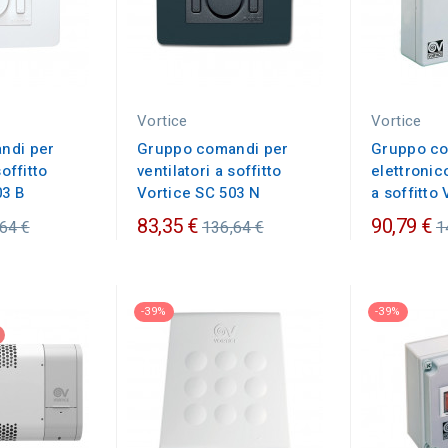
Vortice
Vortice
ndi per
Gruppo comandi per
Gruppo c
soffitto
ventilatori a soffitto
elettronico
03 B
Vortice SC 503 N
a soffitto 
zzo
Prezzo
P
83,35 €
90,79 €
64 €
136,64 €
1
nario
ordinario
o
-39%
-39%