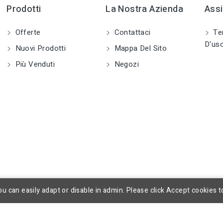
Prodotti
La Nostra Azienda
Assi
Offerte
Contattaci
Ter
D'us
Nuovi Prodotti
Mappa Del Sito
Più Venduti
Negozi
u can easily adapt or disable in admin. Please click Accept cookies t