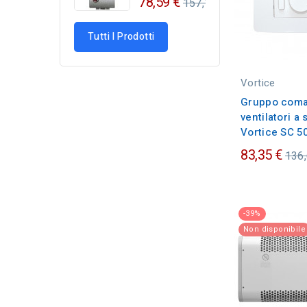
Regular
78,59 €
157,17 €
price
Tutti I Prodotti
Vortice
Gruppo coma
ventilatori a 
Vortice SC 5
Pre
83,35 €
136,
ordi
-39%
Non disponibile