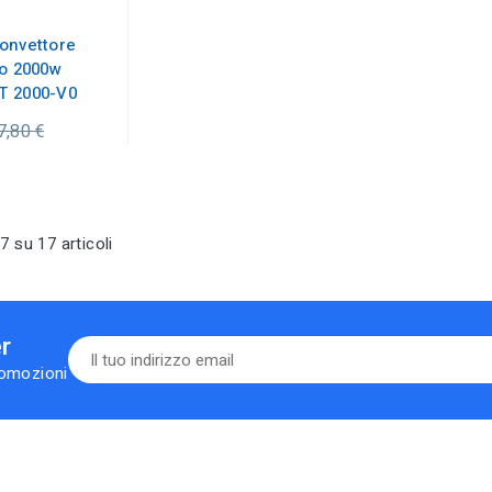
onvettore
to 2000w
T 2000-V0
ezzo
7,80 €
dinario
7 su 17 articoli
er
romozioni