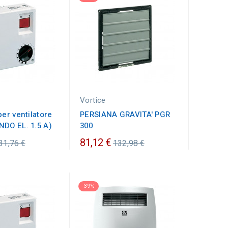
Vortice
per ventilatore
PERSIANA GRAVITA' PGR
NDO EL. 1.5 A)
300
rezzo
Prezzo
81,12 €
31,76 €
132,98 €
rdinario
ordinario
-39%