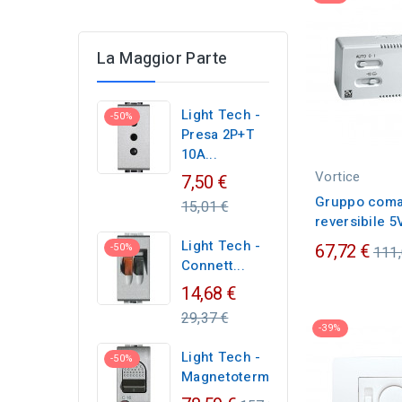
La Maggior Parte
Light Tech -
-50%
Presa 2P+T
10A...
Vortice
Regular
7,50 €
price
Gruppo com
15,01 €
reversibile 
Light Tech -
Pre
67,72 €
-50%
111,
Connett...
ordi
Regular
14,68 €
price
29,37 €
-39%
Light Tech -
-50%
Magnetotermico...