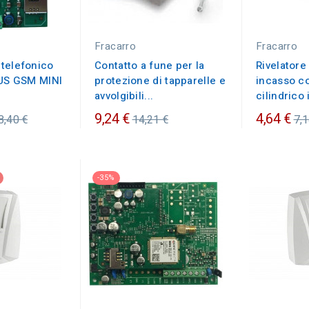
Fracarro
Fracarro
telefonico
Contatto a fune per la
Rivelatore
BUS GSM MINI
protezione di tapparelle e
incasso c
avvolgibili...
cilindrico 
ezzo
Prezzo
Pr
9,24 €
4,64 €
8,40 €
14,21 €
7,1
dinario
ordinario
or
-35%