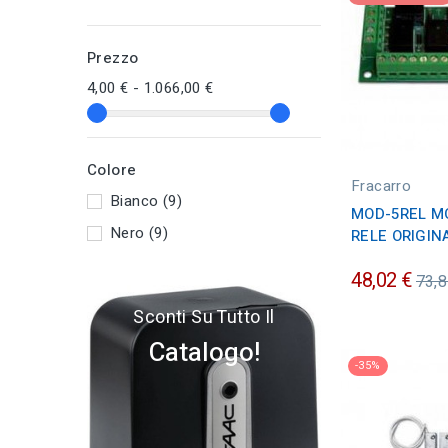
Prezzo
4,00 € - 1.066,00 €
Colore
Fracarro
Bianco
(9)
MOD-5REL M
Nero
(9)
RELE ORIGIN
Pre
48,02 €
73,8
ordi
Sconti Su Tutto Il
Catalogo!
-35%