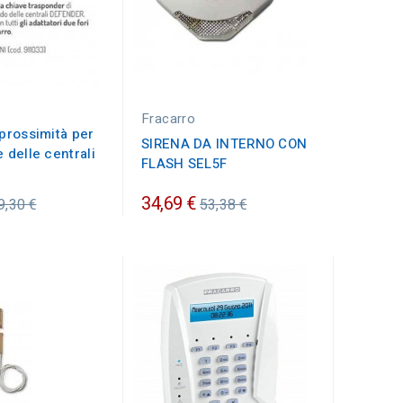
Fracarro
 prossimità per
SIRENA DA INTERNO CON
e delle centrali
FLASH SEL5F
rezzo
Prezzo
34,69 €
9,30 €
53,38 €
rdinario
ordinario