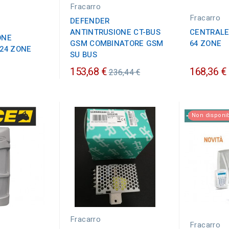
Fracarro
Fracarro
DEFENDER
ANTINTRUSIONE CT-BUS
CENTRALE
ONE
GSM COMBINATORE GSM
64 ZONE
24 ZONE
SU BUS
Prezzo
153,68 €
168,36 €
236,44 €
ordinario
Non disponib
Fracarro
Fracarro