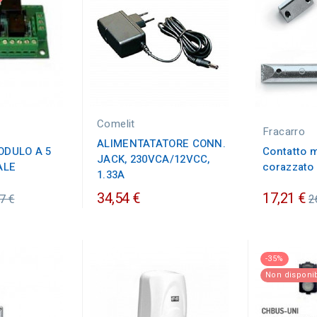
Comelit
Fracarro
ALIMENTATATORE CONN.
ODULO A 5
Contatto 
JACK, 230VCA/12VCC,
ALE
corazzato
1.33A
zzo
P
34,54 €
17,21 €
7 €
2
nario
o
-35%
Non disponib