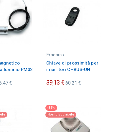
Fracarro
magnetico
Chiave di prossimità per
 alluminio RM32
inseritori CHBUS-UNI
rezzo
Prezzo
39,13 €
6,47 €
60,21 €
rdinario
ordinario
-35%
ile
Non disponibile