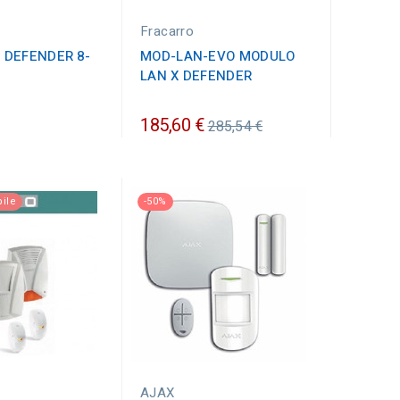
Fracarro
 DEFENDER 8-
MOD-LAN-EVO MODULO
LAN X DEFENDER
Prezzo
185,60 €
285,54 €
ordinario
ile
-50%
AJAX