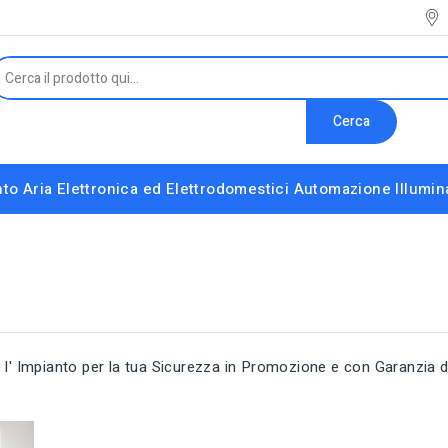
Cerca
to Aria
Elettronica ed Elettrodomestici
Automazione
Illumi
Interruttori e Altri Componenti Modulari
Strumenti installatore e accessori vari
 l' Impianto per la tua Sicurezza in Promozione e con Garanzia 