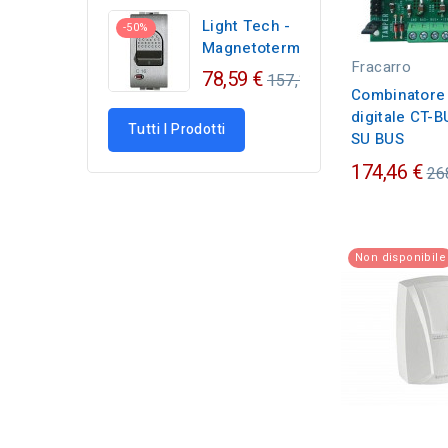
Light Tech -
-50%
Magnetotermico...
Fracarro
Regular
78,59 €
157,17 €
Combinatore 
price
digitale CT-
Tutti I Prodotti
SU BUS
Pr
174,46 €
26
or
Non disponibile