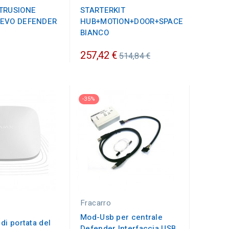
NTRUSIONE
STARTERKIT
 EVO DEFENDER
HUB+MOTION+DOOR+SPACE
BIANCO
Prezzo
257,42 €
514,84 €
ordinario
-35%
Fracarro
Mod-Usb per centrale
di portata del
Defender Interfaccia USB