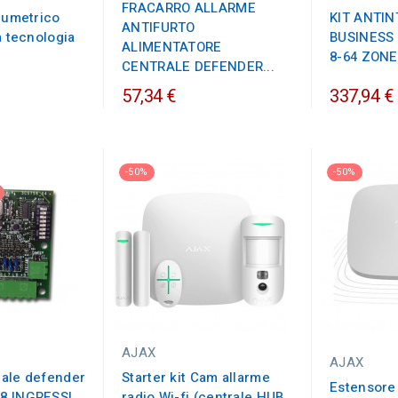
FRACARRO ALLARME
olumetrico
KIT ANTI
ANTIFURTO
a tecnologia
BUSINESS
ALIMENTATORE
8-64 ZONE
CENTRALE DEFENDER...
57,34 €
337,94 €
-50%
-50%
AJAX
AJAX
ale defender
Starter kit Cam allarme
Estensore 
8 INGRESSI
radio Wi-fi (centrale HUB