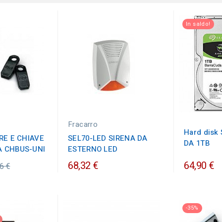
In saldo!
Fracarro
Hard disk
RE E CHIAVE
SEL70-LED SIRENA DA
DA 1TB
A CHBUS-UNI
ESTERNO LED
zzo
68,32 €
64,90 €
6 €
nario
-35%