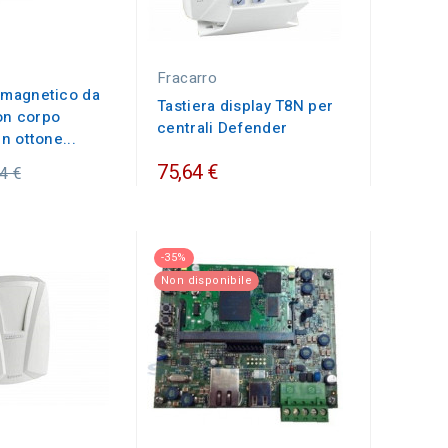
Fracarro
 magnetico da
Tastiera display T8N per
on corpo
centrali Defender
in ottone...
ezzo
75,64 €
4 €
dinario
-35%
Non disponibile