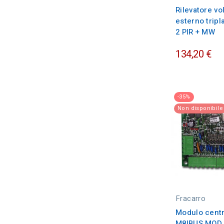
Rilevatore v
esterno tripl
2 PIR + MW
134,20 €
-35%
Non disponibile
Fracarro
Modulo centr
M8IBUS MOD.