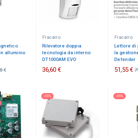
Fracarro
Fracarro
agnetico
Rilevatore doppia
Lettore di
in alluminio
tecnologia da interno
la gestion
DT1000AM EVO
Defender
zzo
P
36,60 €
51,55 €
8 €
7
nario
o
-35%
-35%