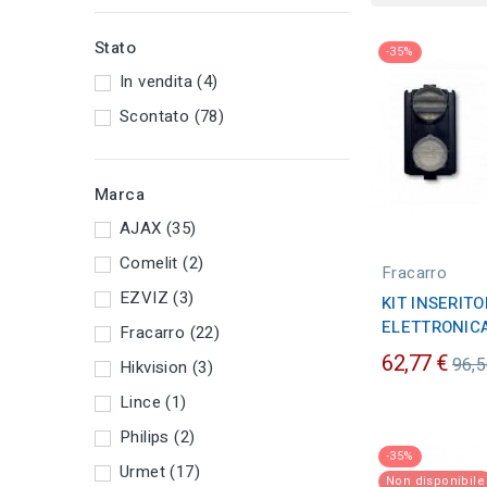
Stato
-35%
In vendita
(4)
Scontato
(78)
Marca
AJAX
(35)
Comelit
(2)
Fracarro
EZVIZ
(3)
KIT INSERITO
ELETTRONIC
Fracarro
(22)
Pre
62,77 €
96,5
Hikvision
(3)
ordi
Lince
(1)
Philips
(2)
-35%
Urmet
(17)
Non disponibile