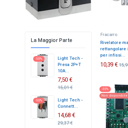
Fracarro
La Maggior Parte
Rivelatore m
rettangolare 
per infissi...
Light Tech -
-50%
Pre
10,39 €
Presa 2P+T
15,9
10A...
ordi
Regular
7,50 €
price
15,01 €
-35%
Non disponibile
Light Tech -
-50%
Connett...
Regular
14,68 €
price
29,37 €