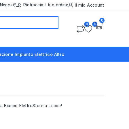
Negozi
Rintraccia il tuo ordine
Il mio Account
0
0
0
nazione
Impianto Elettrico
Altro
da Bianco ElettroStore a Lecce!