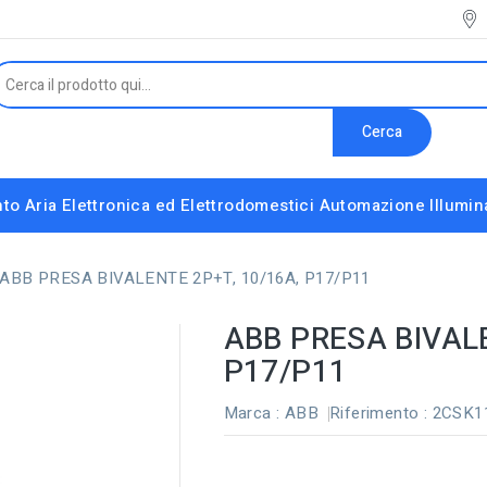
Cerca
to Aria
Elettronica ed Elettrodomestici
Automazione
Illumi
Interruttori e Altri Componenti Modulari
Strumenti installatore e accessori vari
ABB PRESA BIVALENTE 2P+T, 10/16A, P17/P11
ABB PRESA BIVALE
P17/P11
Marca :
ABB
Riferimento
: 2CSK