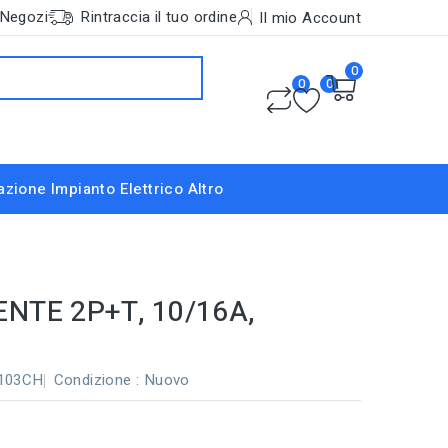
Negozi
Rintraccia il tuo ordine
Il mio Account
0
0
0
nazione
Impianto Elettrico
Altro
NTE 2P+T, 10/16A,
1103CH
Condizione :
Nuovo