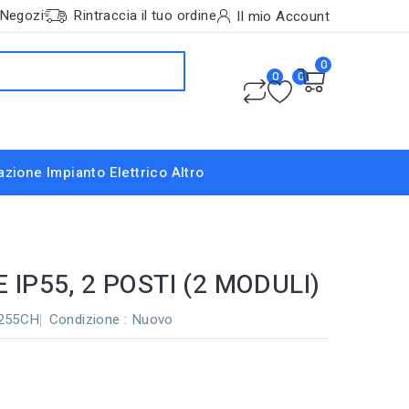
Negozi
Rintraccia il tuo ordine
Il mio Account
0
0
0
nazione
Impianto Elettrico
Altro
IP55, 2 POSTI (2 MODULI)
2255CH
Condizione :
Nuovo