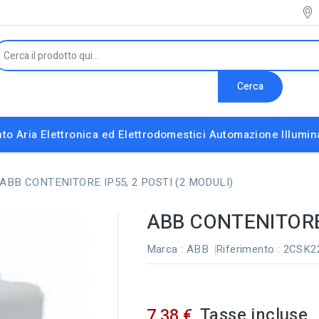
Cerca
to Aria
Elettronica ed Elettrodomestici
Automazione
Illumi
Interruttori e Altri Componenti Modulari
Strumenti installatore e accessori vari
ABB CONTENITORE IP55, 2 POSTI (2 MODULI)
ABB CONTENITORE 
Marca :
ABB
Riferimento
: 2CSK
Tasse incluse
7,38 €