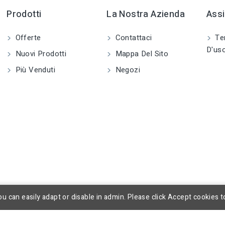
Prodotti
La Nostra Azienda
Assi
Offerte
Contattaci
Ter
D'us
Nuovi Prodotti
Mappa Del Sito
Più Venduti
Negozi
u can easily adapt or disable in admin. Please click Accept cookies t