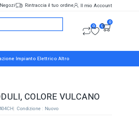
Negozi
Rintraccia il tuo ordine
Il mio Account
0
0
0
nazione
Impianto Elettrico
Altro
DULI, COLORE VULCANO
0404CH
Condizione :
Nuovo