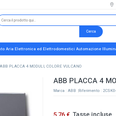
Cerca
to Aria
Elettronica ed Elettrodomestici
Automazione
Illumi
Interruttori e Altri Componenti Modulari
Strumenti installatore e accessori vari
ABB PLACCA 4 MODULI, COLORE VULCANO
ABB PLACCA 4 MO
Marca :
ABB
Riferimento
: 2CSK
Tasse incluse
5,76 €