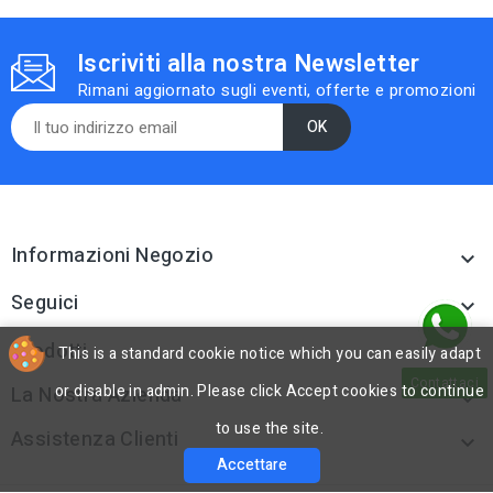
Iscriviti alla nostra Newsletter
Rimani aggiornato sugli eventi, offerte e promozioni
Informazioni Negozio

Seguici

Prodotti
This is a standard cookie notice which you can easily adapt

Contattaci
or disable in admin. Please click Accept cookies to continue
La Nostra Azienda

to use the site.
Assistenza Clienti

Accettare