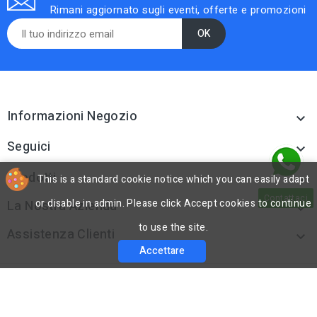
Rimani aggiornato sugli eventi, offerte e promozioni
Informazioni Negozio

Seguici

Prodotti
This is a standard cookie notice which you can easily adapt

Contattaci
or disable in admin. Please click Accept cookies to continue
La Nostra Azienda

to use the site.
Assistenza Clienti

Accettare
cp
© 2026 - Software di Ecommerce di PrestaShop