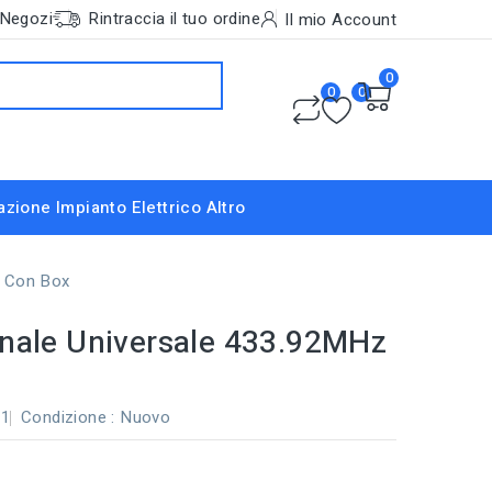
Negozi
Rintraccia il tuo ordine
Il mio Account
0
0
0
nazione
Impianto Elettrico
Altro
z Con Box
nale Universale 433.92MHz
X1
Condizione :
Nuovo