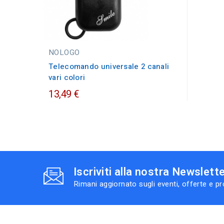
NOLOGO
Telecomando universale 2 canali
vari colori
13,49 €
Iscriviti alla nostra Newslett
Rimani aggiornato sugli eventi, offerte e p