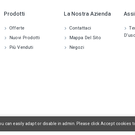
Prodotti
La Nostra Azienda
Assi
Offerte
Contattaci
Ter
D'us
Nuovi Prodotti
Mappa Del Sito
Più Venduti
Negozi
u can easily adapt or disable in admin. Please click Accept cookies t