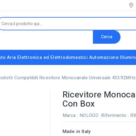
Cerca
to Aria
Elettronica ed Elettrodomestici
Automazione
Illumi
Interruttori e Altri Componenti Modulari
Strumenti installatore e accessori vari
odotti Compatibili
Ricevitore Monocanale Universale 433.92MH
Ricevitore Monoca
Con Box
Marca :
NOLOGO
Riferimento
: R
Made in Italy