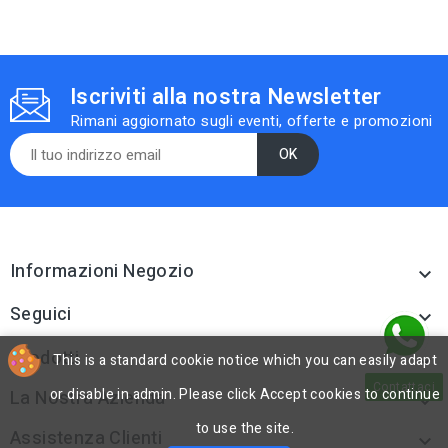
Iscriviti alla nostra Newsletter
Rimani aggiornato sugli eventi, offerte e promozioni
Informazioni Negozio

Seguici

Prodotti
This is a standard cookie notice which you can easily adapt

Contattaci
or disable in admin. Please click Accept cookies to continue
La Nostra Azienda

to use the site.
Assistenza Clienti
