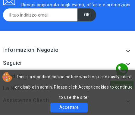
Rimani aggiornato sugli eventi, offerte e promozioni
Informazioni Negozio

Seguici

Prodotti
This is a standard cookie notice which you can easily adapt

Contattaci
or disable in admin. Please click Accept cookies to continue
La Nostra Azienda

to use the site.
Assistenza Clienti

Accettare
cp
© 2026 - Software di Ecommerce di PrestaShop