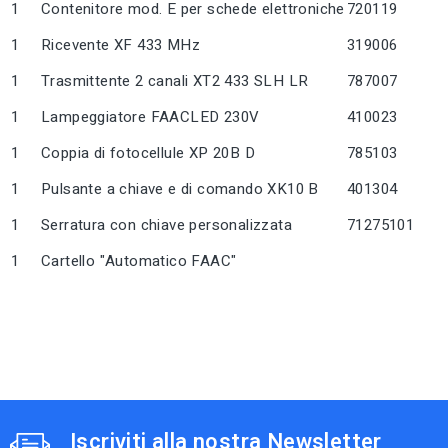
1
Contenitore mod. E per schede elettroniche
720119
1
Ricevente XF 433 MHz
319006
1
Trasmittente 2 canali XT2 433 SLH LR
787007
1
Lampeggiatore FAACLED 230V
410023
1
Coppia di fotocellule XP 20B D
785103
1
Pulsante a chiave e di comando XK10 B
401304
1
Serratura con chiave personalizzata
71275101
1
Cartello "Automatico FAAC"
Iscriviti alla nostra Newsletter