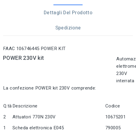
Dettagli Del Prodotto
Spedizione
FAAC 106746445 POWER KIT
POWER 230V kit
Automaz
elettrom
230V
interrata
La confezione POWER kit 230V comprende:
Q.tà
Descrizione
Codice
2
Attuatori 770N 230V
10675201
1
Scheda elettronica E045
790005