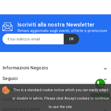
Iscriviti alla nostra Newsletter
Rimani aggiornato sugli eventi, offerte e promozioni
Informazioni Negozio

Seguici

Prodotti
This is a standard cookie notice which you can easily adapt

Contattaci
or disable in admin. Please click Accept cookies to continue
La Nostra Azienda

to use the site.
Assistenza Clienti
