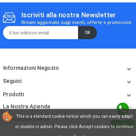
Iscriviti alla nostra Newsletter
Rimani aggiornato sugli eventi, offerte e promozioni
Informazioni Negozio

Seguici

Prodotti

La Nostra Azienda

This is a standard cookie notice which you can easily adapt
Assistenza Clienti

Contattaci
or disable in admin. Please click Accept cookies to continue