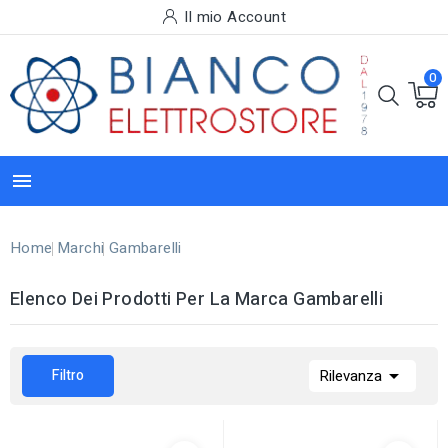
Il mio Account
0

Home
Marchi
Gambarelli
Elenco Dei Prodotti Per La Marca Gambarelli

Filtro
Rilevanza