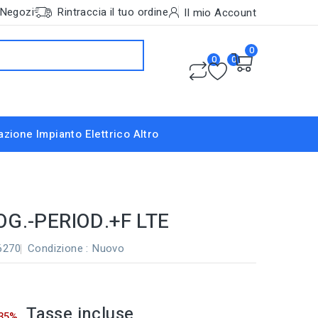
Negozi
Rintraccia il tuo ordine
Il mio Account
0
0
0
nazione
Impianto Elettrico
Altro
OG.-PERIOD.+F LTE
6270
Condizione :
Nuovo
Tasse incluse
 35%