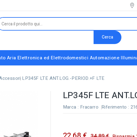
Cerca
to Aria
Elettronica ed Elettrodomestici
Automazione
Illumi
Interruttori e Altri Componenti Modulari
Strumenti installatore e accessori vari
Accessori
LP345F LTE ANT.LOG.-PERIOD.+F LTE
LP345F LTE ANT.L
Marca :
Fracarro
Riferimento
: 21
22,68 €
34,89 €
Risparmia