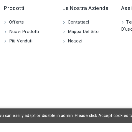
Prodotti
La Nostra Azienda
Assi
Offerte
Contattaci
Ter
D'us
Nuovi Prodotti
Mappa Del Sito
Più Venduti
Negozi
u can easily adapt or disable in admin. Please click Accept cookies t