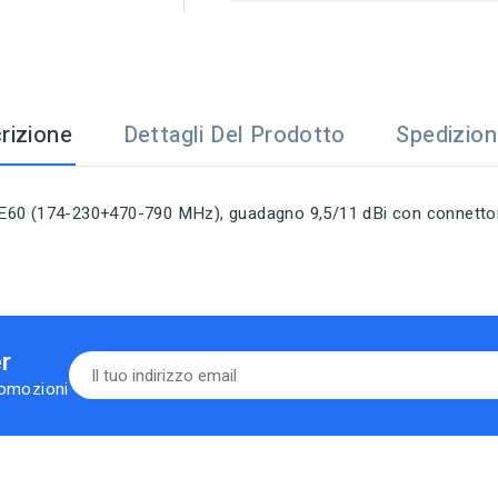
rizione
Dettagli Del Prodotto
Spedizio
E60 (174-230+470-790 MHz), guadagno 9,5/11 dBi con connettor
er
romozioni