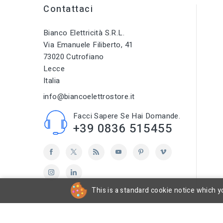
Contattaci
Bianco Elettricità S.r.l.
Via Emanuele Filiberto, 41
73020 Cutrofiano
Lecce
Italia
info@biancoelettrostore.it
Facci Sapere Se Hai Domande.
+39 0836 515455
This is a standard cookie notice which yo
cp