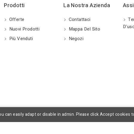
Prodotti
La Nostra Azienda
Assi
Offerte
Contattaci
Ter
D'us
Nuovi Prodotti
Mappa Del Sito
Più Venduti
Negozi
u can easily adapt or disable in admin. Please click Accept cookies t