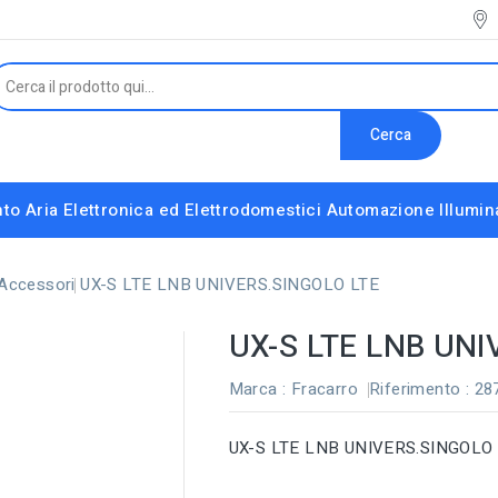
Cerca
to Aria
Elettronica ed Elettrodomestici
Automazione
Illumi
Interruttori e Altri Componenti Modulari
Strumenti installatore e accessori vari
Accessori
UX-S LTE LNB UNIVERS.SINGOLO LTE
UX-S LTE LNB UNI
Marca :
Fracarro
Riferimento
: 28
UX-S LTE LNB UNIVERS.SINGOLO