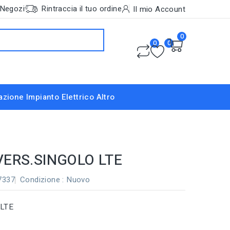
Negozi
Rintraccia il tuo ordine
Il mio Account
0
0
0
nazione
Impianto Elettrico
Altro
VERS.SINGOLO LTE
7337
Condizione :
Nuovo
 LTE